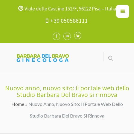
Viale delle Cascine 152/F, 56122 Pisa – Italia
+39 050586111
Nuovo anno, nuovo sito: il portale web dello
Studio Barbara Del Bravo si rinnova
Home
» Nuovo Anno, Nuovo Sito: Il Portale Web Dello
Tu Sei Qui
Studio Barbara Del Bravo Si Rinnova