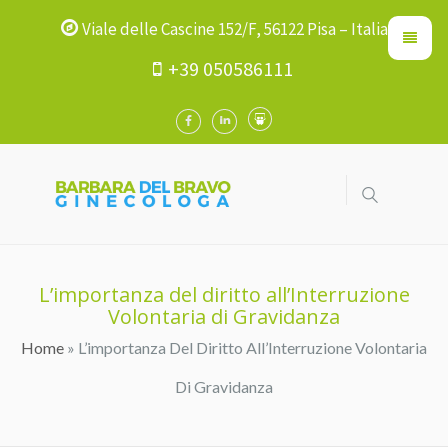
Viale delle Cascine 152/F, 56122 Pisa – Italia
+39 050586111
L’importanza del diritto all’Interruzione
Volontaria di Gravidanza
Home
» L’importanza Del Diritto All’Interruzione Volontaria
Tu Sei Qui
Di Gravidanza