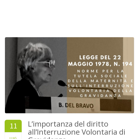
L’importanza del diritto
11
all’Interruzione Volontaria di
2017
LUG